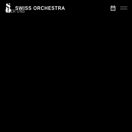
ÜBER UNS
STARTSEITE
SWISS ORCHESTRA
LENA-LISA WÜSTENDÖRFER
SCHWEIZER SINFONIK
MANAGEMENT
KONTAKT
KONZERTE & TICKETS
AKTUELLE KONZERTE
VERGANGENE KONZERTE
Komponisten
MEDIEN & DISKOGRAFIE