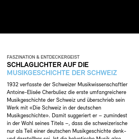
DISKOGRAFIE
MEDIENECHO
MITTEILUNGEN
MEDIENSTELLE
SHOP
FASZINATION & ENTDECKERGEIST
SCHLAGLICHTER AUF DIE
IHR ENGAGEMENT
MUSIKGESCHICHTE DER SCHWEIZ
MITGLIED WERDEN
1932 verfasste der Schweizer Musikwissenschaftler
PARTNER*IN
Antoine-Elisée Cherbuliez die erste umfangreichere
SPENDEN
Musikgeschichte der Schweiz und überschrieb sein
Werk mit «Die Schweiz in der deutschen
Musikgeschichte». Damit suggeriert er – zumindest
EN
DE
in der Wahl seines Titels –, dass die schweizerische
nur als Teil einer deutschen Musikgeschichte denk-