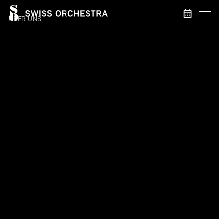
ÜBER UNS
STARTSEITE
SWISS ORCHESTRA
LENA-LISA WÜSTENDÖRFER
SCHWEIZER SINFONIK
MANAGEMENT
KONTAKT
KONZERTE & TICKETS
AKTUELLE KONZERTE
VERGANGENE KONZERTE
MEDIEN & DISKOGRAFIE