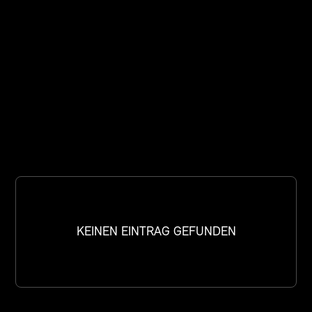
AUGUST WALTER
1821–1896 (Basel)
WEITERLESEN
KEINEN EINTRAG GEFUNDEN