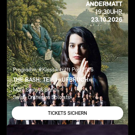
ANDERMATT
19:30
UHR
23.10.2026
Programm #
Klassik trifft Pop 2026
THE BASH: TEIL I «UFBRUCH»
Marc Sway & Band
Swiss Orchestra Soloists
TICKETS SICHERN