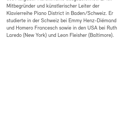
Mitbegründer und künstlerischer Leiter der
Klavierreihe Piano District in Baden/Schweiz. Er
studierte in der Schweiz bei Emmy Henz-Diémand
und Homero Francesch sowie in den USA bei Ruth
Laredo (New York) und Leon Fleisher (Baltimore).
FÜR ALLE, DIE
SCHWEIZER
SINFONIK NICHT NUR
HÖREN, SONDERN
LEBEN
EXKLUSIVE VORTEILE GENIESSEN,