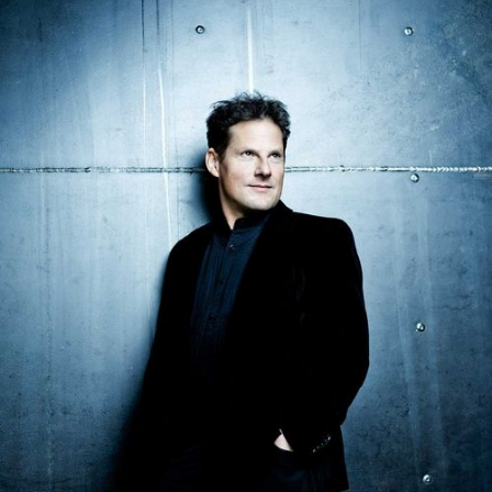
DISKOGRAFIE
MEDIENECHO
MITTEILUNGEN
MEDIENSTELLE
SHOP
IHR ENGAGEMENT
MITGLIED WERDEN
PARTNER*IN
SPENDEN
EN
DE