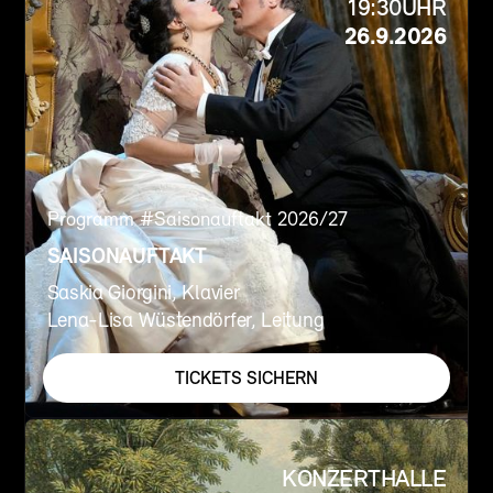
19:30
UHR
26.9.2026
Programm #
Saisonauftakt 2026/27
SAISONAUFTAKT
Saskia Giorgini, Klavier
Lena-Lisa Wüstendörfer, Leitung
TICKETS SICHERN
KONZERTHALLE