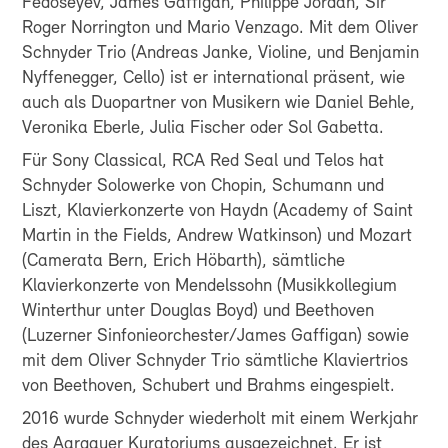
Fedoseyev, James Gaffigan, Philippe Jordan, Sir
Roger Norrington und Mario Venzago. Mit dem Oliver
Schnyder Trio (Andreas Janke, Violine, und Benjamin
Nyffenegger, Cello) ist er international präsent, wie
auch als Duopartner von Musikern wie Daniel Behle,
Veronika Eberle, Julia Fischer oder Sol Gabetta.
Für Sony Classical, RCA Red Seal und Telos hat
Schnyder Solowerke von Chopin, Schumann und
Liszt, Klavierkonzerte von Haydn (Academy of Saint
Martin in the Fields, Andrew Watkinson) und Mozart
(Camerata Bern, Erich Höbarth), sämtliche
Klavierkonzerte von Mendelssohn (Musikkollegium
Winterthur unter Douglas Boyd) und Beethoven
(Luzerner Sinfonieorchester/James Gaffigan) sowie
mit dem Oliver Schnyder Trio sämtliche Klaviertrios
von Beethoven, Schubert und Brahms eingespielt.
2016 wurde Schnyder wiederholt mit einem Werkjahr
des Aargauer Kuratoriums ausgezeichnet. Er ist