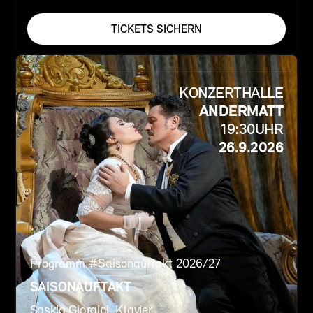
TICKETS SICHERN
KONZERTHALLE
ANDERMATT
19:30
UHR
26.9.2026
Programm #
Saisonauftakt 2026/27
SAISONAUFTAKT
Saskia Giorgini, Klavier