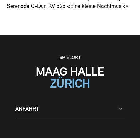
Serenade G-Dur, KV 525 «Eine kleine Nachtmusik»
SPIELORT
MAAG HALLE
ZÜRICH
ANFAHRT
MIT DEM ÖV
Tramlinien bis Bahnhof Hardbrücke
Mit dem Zug bis Haltestelle Zürich Hardbrücke