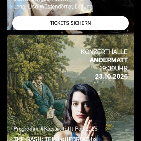
Lena-Lisa Wüstendörfer, Leitung
TICKETS SICHERN
KONZERTHALLE
ANDERMATT
19:30
UHR
23.10.2026
Programm #
Klassik trifft Pop 2026
THE BASH: TEIL I «UFBRUCH»