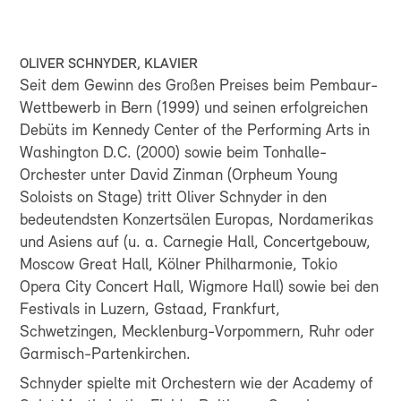
MIT DEM AUTO
Parkhaus Pfingstweid
OLIVER SCHNYDER, KLAVIER
Seit dem Gewinn des Großen Preises beim Pembaur-
GOOGLE MAPS
Wettbewerb in Bern (1999) und seinen erfolgreichen
Debüts im Kennedy Center of the Performing Arts in
Washington D.C. (2000) sowie beim Tonhalle-
Orchester unter David Zinman (Orpheum Young
Soloists on Stage) tritt Oliver Schnyder in den
bedeutendsten Konzertsälen Europas, Nordamerikas
und Asiens auf (u. a. Carnegie Hall, Concertgebouw,
Moscow Great Hall, Kölner Philharmonie, Tokio
Opera City Concert Hall, Wigmore Hall) sowie bei den
Festivals in Luzern, Gstaad, Frankfurt,
Schwetzingen, Mecklenburg-Vorpommern, Ruhr oder
Garmisch-Partenkirchen.
Schnyder spielte mit Orchestern wie der Academy of