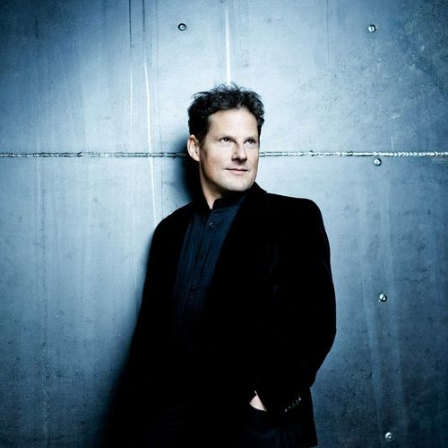
DISKOGRAFIE
MEDIENECHO
MITTEILUNGEN
MEDIENSTELLE
SHOP
IHR ENGAGEMENT
MITGLIED WERDEN
PARTNER*IN
SPENDEN
EN
DE