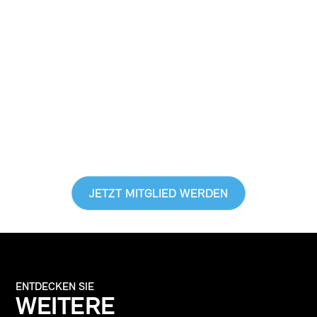
SCHWEIZER
SINFONIK NICHT NUR
HÖREN, SONDERN
LEBEN
EXKLUSIVE VORTEILE GENIESSEN,
EINBLICKE HINTER DIE KULISSE
BEKOMMEN & GUTES TUN
JETZT MITGLIED WERDEN
ENTDECKEN SIE
WEITERE