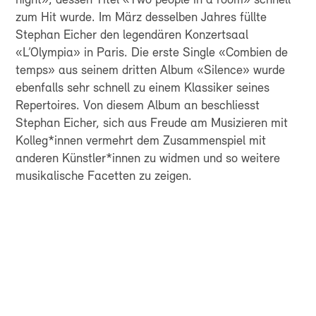
night», dessen Titel «Two people in a room» schnell
zum Hit wurde. Im März desselben Jahres füllte
Stephan Eicher den legendären Konzertsaal
«L’Olympia» in Paris. Die erste Single «Combien de
temps» aus seinem dritten Album «Silence» wurde
ebenfalls sehr schnell zu einem Klassiker seines
Repertoires. Von diesem Album an beschliesst
Stephan Eicher, sich aus Freude am Musizieren mit
Kolleg*innen vermehrt dem Zusammenspiel mit
anderen Künstler*innen zu widmen und so weitere
musikalische Facetten zu zeigen.
FÜR ALLE, DIE
SCHWEIZER
SINFONIK NICHT NUR