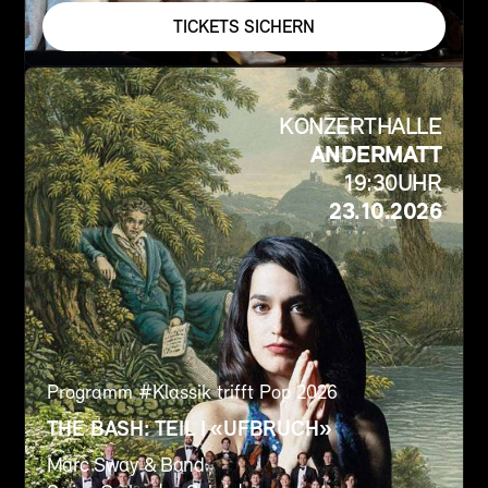
TICKETS SICHERN
KONZERTHALLE
ANDERMATT
19:30
UHR
23.10.2026
Programm #
Klassik trifft Pop 2026
THE BASH: TEIL I «UFBRUCH»
Marc Sway & Band