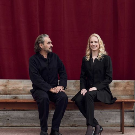
DISKOGRAFIE
MEDIENECHO
MITTEILUNGEN
MEDIENSTELLE
SHOP
IHR ENGAGEMENT
MITGLIED WERDEN
PARTNER*IN
SPENDEN
EN
DE