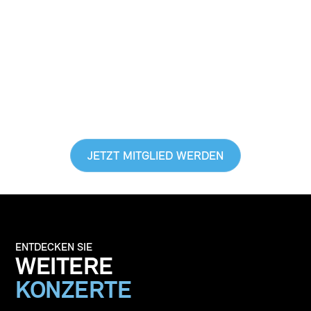
HÖREN, SONDERN
LEBEN
EXKLUSIVE VORTEILE GENIESSEN,
EINBLICKE HINTER DIE KULISSE
BEKOMMEN & GUTES TUN
JETZT MITGLIED WERDEN
ENTDECKEN SIE
WEITERE
KONZERTE