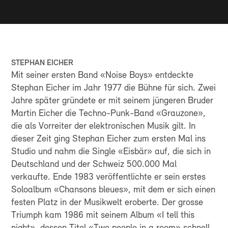
HÖRBEHINDERUNG
Neuve
über keinen eigenen Ticketverkauf.
Saal mit Induktionsschleife (nur Parkett) für
MIT DEM AUTO
hörgeschädigte Personen ausgestattet (bitte wenden
P1: Uni-Dufour, Eingang Boulevard Georges-Favon
Sie sich an die Rezeption, um die Aktivierung zu
P2: Plaine de Plainpalais, Eingänge Boulevard
beantragen)
Georges-Favon & Avenue du Mail
STEPHAN EICHER
MEDIZINISCHER NOTFALL
P3: Parking des Rois, Eingang Rue du Stand
Mit seiner ersten Band «Noise Boys» entdeckte
Saal mit Defibrillator ausgestattet
Stephan Eicher im Jahr 1977 die Bühne für sich. Zwei
GOOGLE MAPS
Jahre später gründete er mit seinem jüngeren Bruder
Martin Eicher die Techno-Punk-Band «Grauzone»,
die als Vorreiter der elektronischen Musik gilt. In
dieser Zeit ging Stephan Eicher zum ersten Mal ins
Studio und nahm die Single «Eisbär» auf, die sich in
Deutschland und der Schweiz 500.000 Mal
verkaufte. Ende 1983 veröffentlichte er sein erstes
Soloalbum «Chansons bleues», mit dem er sich einen
festen Platz in der Musikwelt eroberte. Der grosse
Triumph kam 1986 mit seinem Album «I tell this