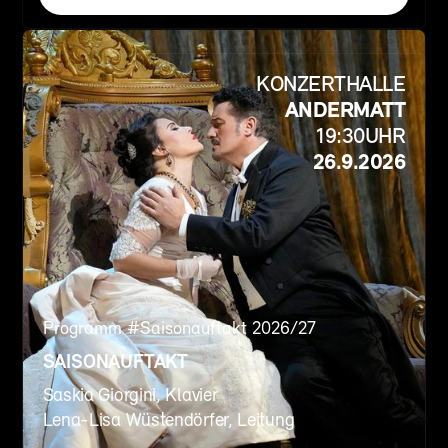
KONZERTHALLE
ANDERMATT
19:30
UHR
26.9.2026
Programm #
Saisonauftakt 2026/27
SAISONAUFTAKT
Saskia Giorgini, Klavier
Lena-Lisa Wüstendörfer, Leitung