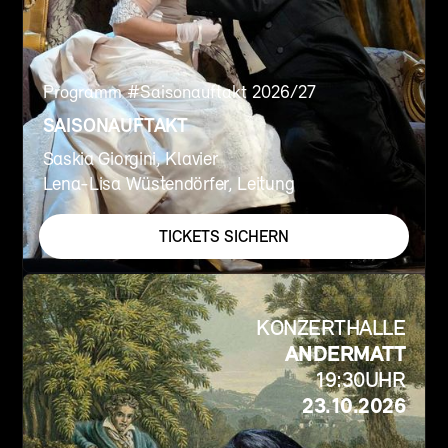
Programm #
Saisonauftakt 2026/27
SAISONAUFTAKT
Saskia Giorgini, Klavier
Lena-Lisa Wüstendörfer, Leitung
TICKETS SICHERN
KONZERTHALLE
ANDERMATT
19:30
UHR
23.10.2026