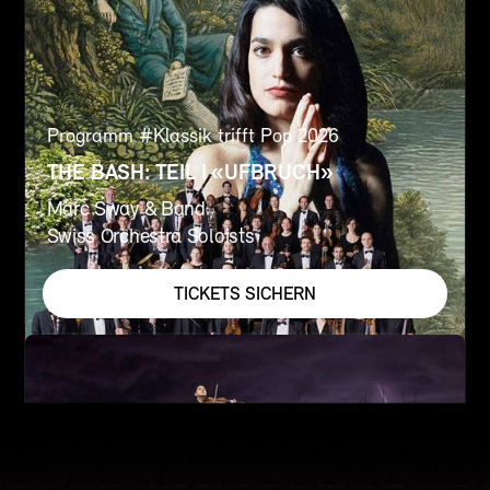
Programm #
Klassik trifft Pop 2026
THE BASH: TEIL I «UFBRUCH»
Marc Sway & Band
Swiss Orchestra Soloists
TICKETS SICHERN