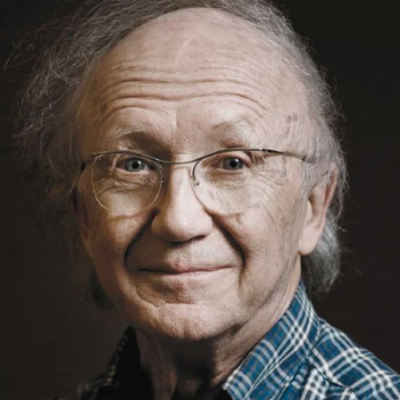
DISKOGRAFIE
MEDIENECHO
MITTEILUNGEN
MEDIENSTELLE
SHOP
IHR ENGAGEMENT
MITGLIED WERDEN
PARTNER*IN
SPENDEN
EN
DE