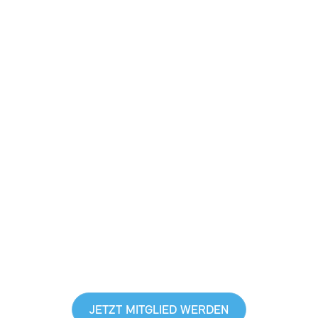
FÜR ALLE, DIE
SCHWEIZER
SINFONIK NICHT NUR
HÖREN, SONDERN
LEBEN
EXKLUSIVE VORTEILE GENIESSEN,
EINBLICKE HINTER DIE KULISSE
BEKOMMEN & GUTES TUN
JETZT MITGLIED WERDEN