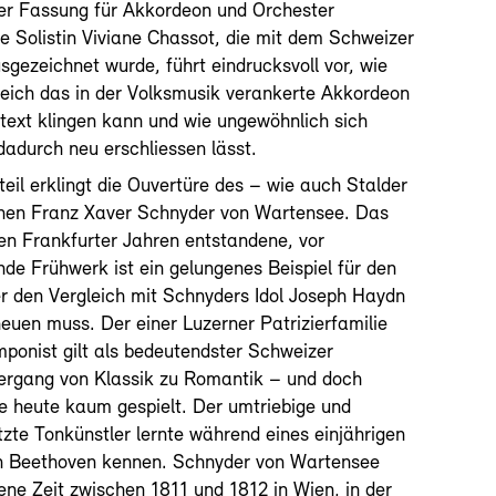
iner Fassung für Akkordeon und Orchester
ie Solistin Viviane Chassot, die mit dem Schweizer
sgezeichnet wurde, führt eindrucksvoll vor, wie
reich das in der Volksmusik verankerte Akkordeon
text klingen kann und wie ungewöhnlich sich
adurch neu erschliessen lässt.
eil erklingt die Ouvertüre des – wie auch Stalder
enen Franz Xaver Schnyder von Wartensee. Das
ten Frankfurter Jahren entstandene, vor
nde Frühwerk ist ein gelungenes Beispiel für den
der den Vergleich mit Schnyders Idol Joseph Haydn
heuen muss. Der einer Luzerner Patrizierfamilie
onist gilt als bedeutendster Schweizer
ergang von Klassik zu Romantik – und doch
 heute kaum gespielt. Der umtriebige und
tzte Tonkünstler lernte während eines einjährigen
en Beethoven kennen. Schnyder von Wartensee
ene Zeit zwischen 1811 und 1812 in Wien, in der