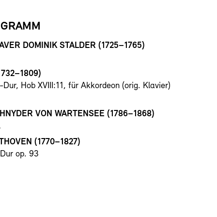
OGRAMM
AVER DOMINIK STALDER
(1725–1765)
1732–1809)
-Dur, Hob XVIII:11, für Akkordeon (orig. Klavier)
CHNYDER VON WARTENSEE
(1786–1868)
l
ETHOVEN
(1770–1827)
-Dur op. 93