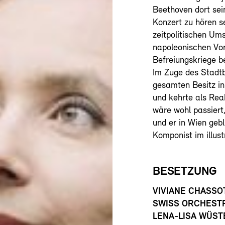
Beethoven dort sei
Konzert zu hören s
zeitpolitischen Um
napoleonischen Vor
Befreiungskriege b
Im Zuge des Stadtb
gesamten Besitz in
und kehrte als Rea
wäre wohl passiert
und er in Wien geb
Komponist im illust
BESETZUNG
VIVIANE CHASSO
SWISS ORCHEST
LENA-LISA WÜS