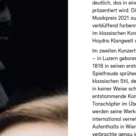
deutlich, das in e
präsentiert wird: D
Musikpreis 2021 au
verblüffend farben
im klassischen Kon
Haydns Klangwelt d
Im zweiten Konzertt
– in Luzern gebor
1818 in seinen ers
Spielfreude sprühe
klassischen Stil, 
in keiner Weise sc
entstammende Komp
Tonschöpfer im Üb
werden seine Werke
international verne
Aufenthalts in Wi
verbrachte genau j