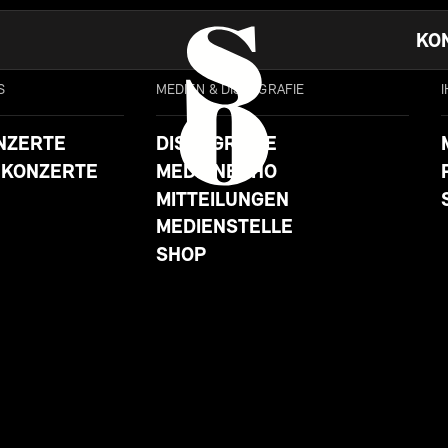
KO
S
MEDIEN & DISKOGRAFIE
NZERTE
DISKOGRAFIE
 KONZERTE
MEDIENECHO
MITTEILUNGEN
MEDIENSTELLE
SHOP
SA
26.11.22 19:30
UHR