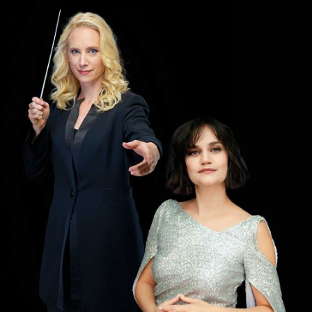
DISKOGRAFIE
MEDIENECHO
MITTEILUNGEN
MEDIENSTELLE
SHOP
IHR ENGAGEMENT
MITGLIED WERDEN
PARTNER*IN
SPENDEN
EN
DE