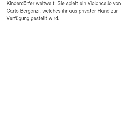
Kinderdörfer weltweit. Sie spielt ein Violoncello von
Carlo Bergonzi, welches ihr aus privater Hand zur
Verfügung gestellt wird.
FÜR ALLE, DIE
SCHWEIZER
SINFONIK NICHT NUR
HÖREN, SONDERN
LEBEN
EXKLUSIVE VORTEILE GENIESSEN,
EINBLICKE HINTER DIE KULISSE
BEKOMMEN & GUTES TUN