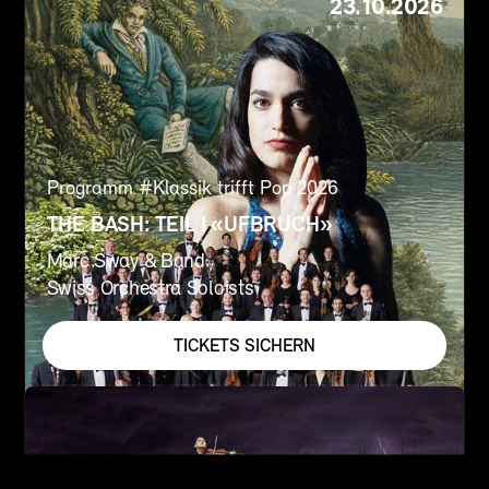
23.10.2026
Programm #
Klassik trifft Pop 2026
THE BASH: TEIL I «UFBRUCH»
Marc Sway & Band
Swiss Orchestra Soloists
TICKETS SICHERN