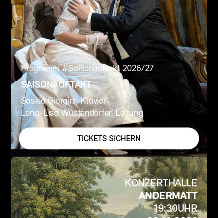
Programm #
Saisonauftakt 2026/27
SAISONAUFTAKT
Saskia Giorgini, Klavier
Lena-Lisa Wüstendörfer, Leitung
TICKETS SICHERN
KONZERTHALLE
ANDERMATT
19:30
UHR