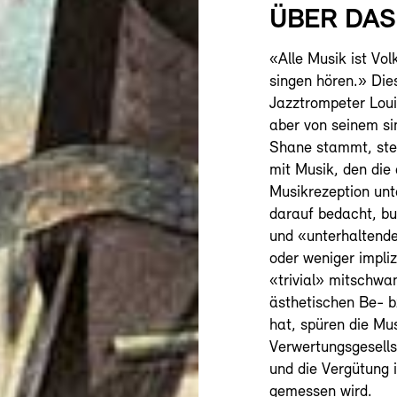
ÜBER DA
«Alle Musik ist Vol
singen hören.» Die
Jazztrompeter Loui
aber von seinem s
Shane stammt, steh
mit Musik, den die
Musikrezeption unt
darauf bedacht, bu
und «unterhaltende
oder weniger impli
«trivial» mitschwa
ästhetischen Be- 
hat, spüren die Mus
Verwertungsgesell
und die Vergütung 
gemessen wird.