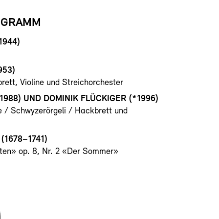
OGRAMM
1944)
953)
rett, Violine und Streichorchester
*1988) UND
DOMINIK FLÜCKIGER
(*1996)
ne / Schwyzerörgeli / Hackbrett und
(1678–1741)
iten» op. 8, Nr. 2 «Der Sommer»