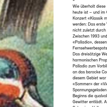
Wie überholt diese
heute ist – und im
Konzert «Klassik m
werden: Das erste
nicht zuletzt durc
Zwischen 1993 und
«Palladio», dessen
Fernsehwerbespots
Das dreisätzige We
harmonischen Prop
Palladio zum Vorbi
an das barocke Con
diesem Gebiet war 
«Sommer» der «Vier
Spannungsgeladen 
Beginns die qualvol
Gewitter entlädt. 