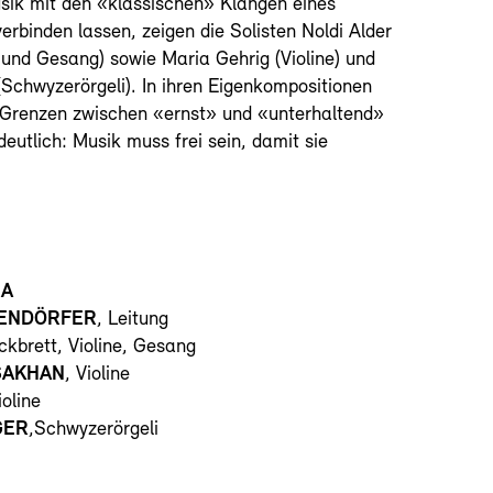
sik mit den «klassischen» Klängen eines
erbinden lassen, zeigen die Solisten Noldi Alder
 und Gesang) sowie Maria Gehrig (Violine) und
(Schwyzerörgeli). In ihren Eigenkompositionen
Grenzen zwischen «ernst» und «unterhaltend»
eutlich: Musik muss frei sein, damit sie
RA
TENDÖRFER
, Leitung
kbrett, Violine, Gesang
SAKHAN
, Violine
ioline
GER
,Schwyzerörgeli