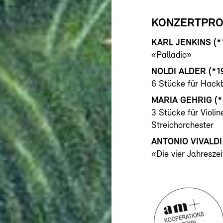
KONZERTPR
KARL JENKINS (*
«Palladio»
NOLDI ALDER
(*1
6 Stücke für Hackb
MARIA GEHRIG
(
3 Stücke für Violi
Streichorchester
ANTONIO VIVALDI
«Die vier Jahresze