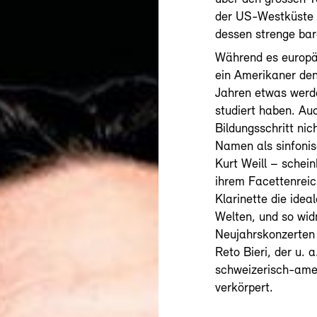
der US-Westküste n
dessen strenge bar
Während es europä
ein Amerikaner de
Jahren etwas werde
studiert haben. Au
Bildungsschritt ni
Namen als sinfonis
Kurt Weill – schei
ihrem Facettenreich
Klarinette die idea
Welten, und so wid
Neujahrskonzerten 
Reto Bieri, der u. 
schweizerisch-ame
verkörpert.