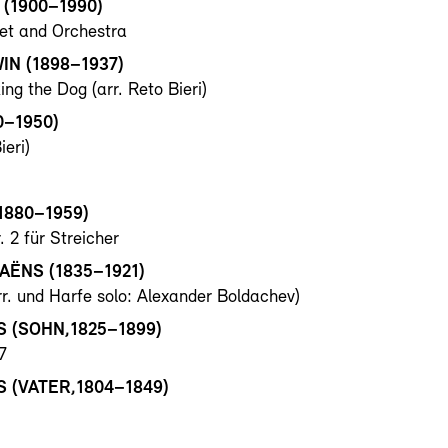
(1900–1990)
net and Orchestra
N (1898–1937)
g the Dog (arr. Reto Bieri)
0–1950)
ieri)
1880–1959)
 2 für Streicher
AËNS (1835–1921)
. und Harfe solo: Alexander Boldachev)
 (SOHN,1825–1899)
7
 (VATER,1804–1849)