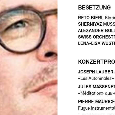
BESETZUNG
RETO BIERI
, Klari
SHERNIYAZ MUS
ALEXANDER BOL
SWISS ORCHEST
LENA-LISA WÜS
KONZERTPR
JOSEPH LAUBER 
«Les Automnales» f
JULES MASSENET 
«Méditation» aus «
PIERRE MAURICE 
Fugue instrumental