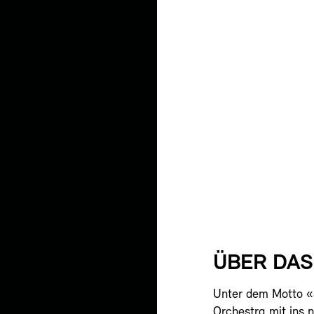
ÜBER DA
Unter dem Motto «
Orchestra mit ins 