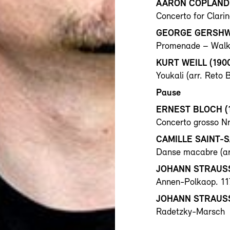
AARON COPLAND 
Concerto for Clari
GEORGE GERSHWI
Promenade – Walkin
KURT WEILL (190
Youkali (arr. Reto B
Pause
ERNEST BLOCH (
Concerto grosso Nr.
CAMILLE SAINT-S
Danse macabre (arr
JOHANN STRAUSS
Annen-Polkaop. 11
JOHANN STRAUSS
Radetzky-Marsch