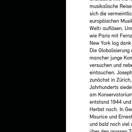
musikalische Reise
sich die vermeintli
europäischen Musik
Welt› auflösen. Um
wie Paris mit Fernz
New York lag dank
Die Globalisierung
mancher junge Komp
versuchen und nebe
eintauchen. Joseph
zunächst in Zürich,
Jahrhunderts siede
am Konservatorium 
entstand 1944 und 
Herbst nach. In Ge
Maurice und Ernest
und bald noch viel 
über den grossen T