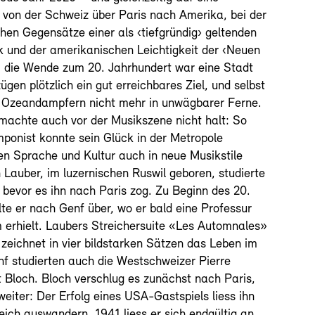
 von der Schweiz über Paris nach Amerika, bei der
chen Gegensätze einer als ‹tiefgründig› geltenden
 und der amerikanischen Leichtigkeit der ‹Neuen
 die Wende zum 20. Jahrhundert war eine Stadt
ügen plötzlich ein gut erreichbares Ziel, und selbst
 Ozeandampfern nicht mehr in unwägbarer Ferne.
 machte auch vor der Musikszene nicht halt: So
onist konnte sein Glück in der Metropole
n Sprache und Kultur auch in neue Musikstile
 Lauber, im luzernischen Ruswil geboren, studierte
 bevor es ihn nach Paris zog. Zu Beginn des 20.
lte er nach Genf über, wo er bald eine Professur
erhielt. Laubers Streichersuite «Les Automnales»
zeichnet in vier bildstarken Sätzen das Leben im
nf studierten auch die Westschweizer Pierre
 Bloch. Bloch verschlug es zunächst nach Paris,
weiter: Der Erfolg eines USA-Gastspiels liess ihn
eich auswandern. 1941 liess er sich endgültig an