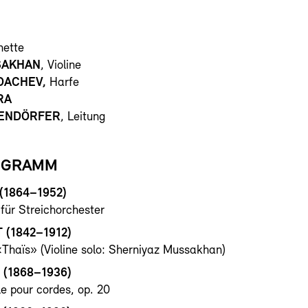
nette
SAKHAN
, Violine
DACHEV,
Harfe
RA
TENDÖRFER
, Leitung
OGRAMM
(1864–1952)
ür Streichorchester
(1842–1912)
Thaïs» (Violine solo: Sherniyaz Mussakhan)
(1868–1936)
e pour cordes, op. 20