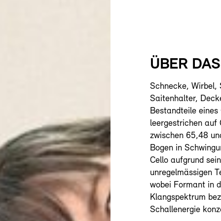
ÜBER DA
Schnecke, Wirbel, S
Saitenhalter, Deck
Bestandteile eines 
leergestrichen auf
zwischen 65,48 und
Bogen in Schwingun
Cello aufgrund sei
unregelmässigen T
wobei Formant in d
Klangspektrum bez
Schallenergie konze