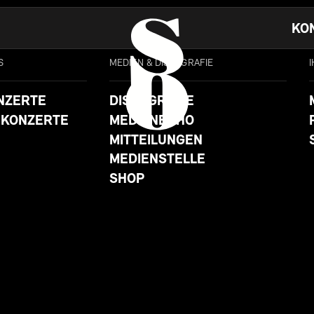
KO
S
MEDIEN & DISKOGRAFIE
NZERTE
DISKOGRAFIE
 KONZERTE
MEDIENECHO
MITTEILUNGEN
MEDIENSTELLE
SHOP
SA
19.4.25 19:30
UHR