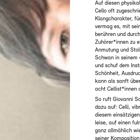
Auf diesen physika
Cello oft zugeschr
Klangcharakter, für
vermag es, mit sei
berühren und durch
Zuhörer*innen zu e
Anmutung und Stolz
Schwan in seinem «
und schuf dem Inst
Schönheit, Ausdruc
kann als sanft über
acht Cellist*innen
So ruft Giovanni S
dazu auf: Celli, vib
diesem einsätzigen
leise, auf einen f
ganz allmählich wi
seiner Komposition