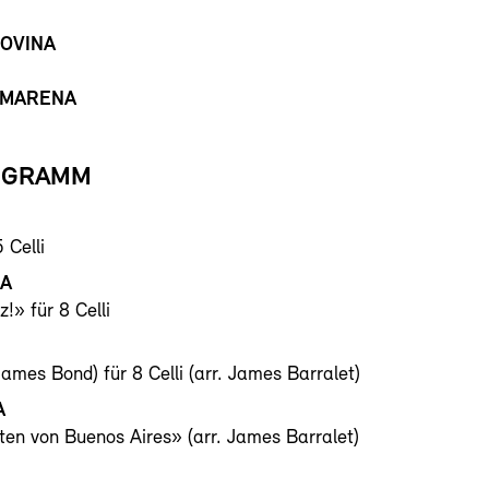
OVINA
-MARENA
OGRAMM
 Celli
MA
z!» für 8 Celli
ames Bond) für 8 Celli (arr. James Barralet)
A
iten von Buenos Aires» (arr. James Barralet)