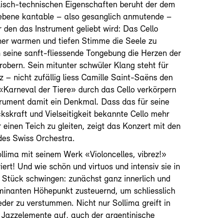
lisch-technischen Eigenschaften beruht der dem
iebene kantable – also gesanglich anmutende –
 den das Instrument geliebt wird: Das Cello
ner warmen und tiefen Stimme die Seele zu
 seine sanft-fliessende Tongebung die Herzen der
robern. Sein mitunter schwüler Klang steht für
 – nicht zufällig liess Camille Saint-Saëns den
Karneval der Tiere» durch das Cello verkörpern
rument damit ein Denkmal. Dass das für seine
kskraft und Vielseitigkeit bekannte Cello mehr
 einen Teich zu gleiten, zeigt das Konzert mit den
 des Swiss Orchestra.
ollima mit seinem Werk «Violoncelles, vibrez!»
riert! Und wie schön und virtuos und intensiv sie in
 Stück schwingen: zunächst ganz innerlich und
ulminanten Höhepunkt zusteuernd, um schliesslich
eder zu verstummen. Nicht nur Sollima greift in
 Jazzelemente auf, auch der argentinische