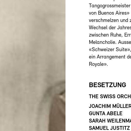
Tangogrossmeister 
von Buenos Aires» 
verschmelzen und z
Wechsel der Jahres
zwischen Ruhe, Erre
Melancholie. Auss
«Schweizer Suite», 
ein Arrangement d
Royale».
BESETZUNG
THE SWISS ORCH
JOACHIM MÜLLE
GUNTA ABELE
SARAH WEILENM
SAMUEL JUSTITZ