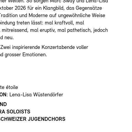
er Welten. So sorgen Marc Sway und Lena-Lisa
tober 2026 für ein Klangbild, das Gegensätze
Tradition und Moderne auf ungewöhnliche Weise
indung treten lässt: mal kraftvoll, mal
 mitreissend, mal eruptiv, mal pathetisch, jedoch
d neu.
Zwei inspirierende Konzertabende voller
d grosser Emotionen.
ste étoile
ION
: Lena-Lisa Wüstendörfer
AND
RA SOLOISTS
SCHWEIZER JUGENDCHORS