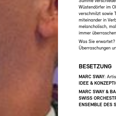
Summe verschieden
Wüstendörfer im Ok
verschmilzt sowie 
miteinander in Verb
melancholisch, mal
immer überraschen
Was Sie erwartet? 
Überraschungen un
BESETZUNG
MARC SWAY
: Arti
IDEE & KONZEPT
MARC SWAY & B
SWISS ORCHEST
ENSEMBLE DES 