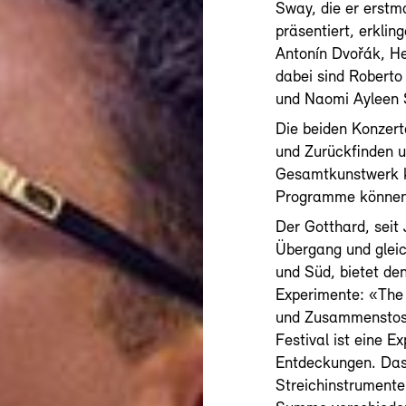
Sway, die er erstm
präsentiert, erkli
Antonín Dvořák, He
dabei sind Roberto
und Naomi Ayleen 
Die beiden Konzer
und Zurückfinden u
Gesamtkunstwerk ko
Programme können 
Der Gotthard, seit
Übergang und gleic
und Süd, bietet d
Experimente: «The
und Zusammenstoss 
Festival ist eine E
Entdeckungen. Das 
Streichinstrumente