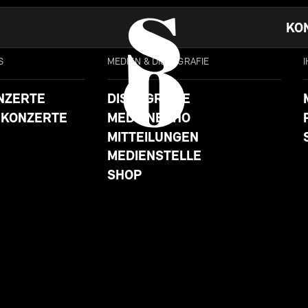
KO
S
MEDIEN & DISKOGRAFIE
NZERTE
DISKOGRAFIE
 KONZERTE
MEDIENECHO
MITTEILUNGEN
MEDIENSTELLE
SHOP
FR
23.10.26 19:30
UHR
TICKETS SICHERN