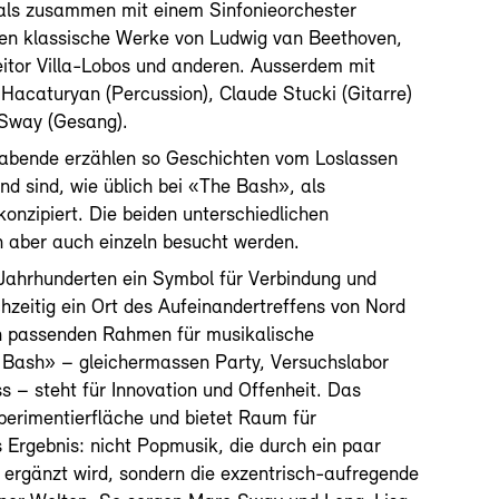
als zusammen mit einem Sinfonieorchester
ngen klassische Werke von Ludwig van Beethoven,
itor Villa-Lobos und anderen. Ausserdem mit
 Hacaturyan (Percussion), Claude Stucki (Gitarre)
Sway (Gesang).
tabende erzählen so Geschichten vom Loslassen
nd sind, wie üblich bei «The Bash», als
nzipiert. Die beiden unterschiedlichen
aber auch einzeln besucht werden.
 Jahrhunderten ein Symbol für Verbindung und
hzeitig ein Ort des Aufeinandertreffens von Nord
en passenden Rahmen für musikalische
 Bash» – gleichermassen Party, Versuchslabor
– steht für Innovation und Offenheit. Das
xperimentierfläche und bietet Raum für
Ergebnis: nicht Popmusik, die durch ein paar
 ergänzt wird, sondern die exzentrisch-aufregende