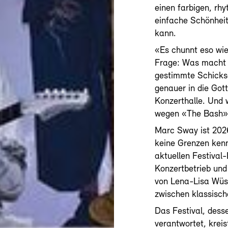
einen farbigen, rh
einfache Schönheit 
kann.
«Es chunnt eso wie
Frage: Was macht 
gestimmte Schicksa
genauer in die Got
Konzerthalle. Und 
wegen «The Bash»
Marc Sway ist 2026
keine Grenzen kenn
aktuellen Festival
Konzertbetrieb und 
von Lena-Lisa Wüs
zwischen klassisch
Das Festival, dess
verantwortet, kre