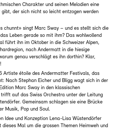
ythmischen Charakter und seinen Melodien eine
gibt, der sich nicht so leicht entzogen werden
s chunnt» singt Marc Sway – und es stellt sich die
das Leben gerade so mit ihm? Das wohlwollend
l führt ihn im Oktober in die Schweizer Alpen,
thardregion, nach Andermatt in die hiesige
warum genau verschlägt es ihn dorthin? Klar,
!
 Artiste étoile des Andermatter Festivals, das
t: Nach Stephan Eicher und Bligg wagt sich in der
-Edition Marc Sway in den klassischen
trifft auf das Swiss Orchestra unter der Leitung
tendörfer. Gemeinsam schlagen sie eine Brücke
er Musik, Pop und Soul.
en Idee und Konzeption Lena-Lisa Wüstendörfer
ist dieses Mal um die grossen Themen Heimweh und