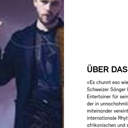
ÜBER DA
«Es chunnt eso wi
Schweizer Sänger 
Entertainer für sei
der in unnachahml
miteinander vereint
internationale Rhy
afrikanischen und 