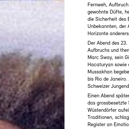
Fernweh, Aufbruc
gewohnte Düfte, he
die Sicherheit des
Unbekannten, der A
Horizonte anderers
Der Abend des 23.
Aufbruchs und the
Marc Sway, sein Gi
Hacaturyan sowie d
Mussakhan begeben
bis Rio de Janeiro
Schweizer Jungend
Einen Abend späte
das grossbesetzte 
Wüstendörfer aufei
Traditionen, schla
Register an Emoti