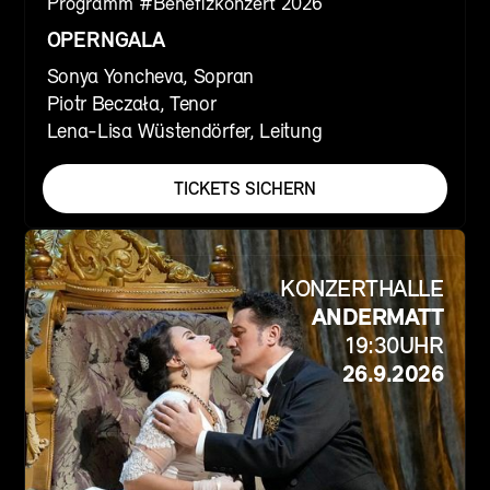
Programm #
Benefizkonzert 2026
OPERNGALA
Sonya Yoncheva, Sopran
Piotr Beczała, Tenor
Lena-Lisa Wüstendörfer, Leitung
TICKETS SICHERN
KONZERTHALLE
ANDERMATT
19:30
UHR
26.9.2026