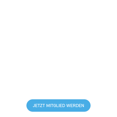
FÜR ALLE, DIE
SCHWEIZER
SINFONIK NICHT NUR
HÖREN, SONDERN
LEBEN
EXKLUSIVE VORTEILE GENIESSEN,
EINBLICKE HINTER DIE KULISSE
BEKOMMEN & GUTES TUN
JETZT MITGLIED WERDEN