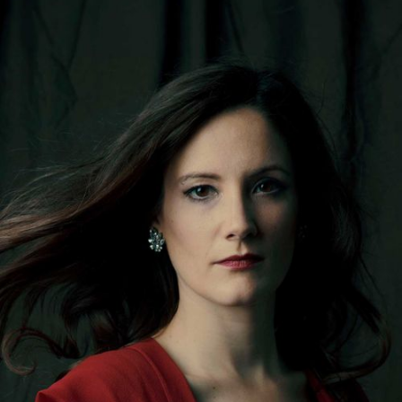
DISKOGRAFIE
MEDIENECHO
MITTEILUNGEN
MEDIENSTELLE
SHOP
IHR ENGAGEMENT
MITGLIED WERDEN
PARTNER*IN
SPENDEN
EN
DE