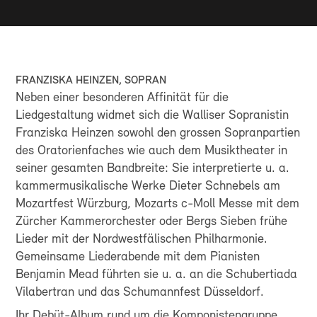
finden Sie 2 Kunsthaus-Parkplätze
Öffentliche Parkplätze am Hirschgraben und
Schüler*innen, Studierende und Auszubildende bis 30
beim Obergericht Zürich
Jahre sowie Kulturlegi-Inhaber*innen
ROLLSTUHL
Rollstuhlplätze können bis eine Woche vor dem
GOOGLE MAPS
Konzert über
info@swissorchestra.ch
gebucht
FRANZISKA HEINZEN, SOPRAN
werden
Neben einer besonderen Affinität für die
Liedgestaltung widmet sich die Walliser Sopranistin
Franziska Heinzen sowohl den grossen Sopranpartien
des Oratorienfaches wie auch dem Musiktheater in
seiner gesamten Bandbreite: Sie interpretierte u. a.
kammermusikalische Werke Dieter Schnebels am
Mozartfest Würzburg, Mozarts c-Moll Messe mit dem
Zürcher Kammerorchester oder Bergs Sieben frühe
Lieder mit der Nordwestfälischen Philharmonie.
Gemeinsame Liederabende mit dem Pianisten
Benjamin Mead führten sie u. a. an die Schubertiada
Vilabertran und das Schumannfest Düsseldorf.
Ihr Debüt-Album rund um die Komponistengruppe