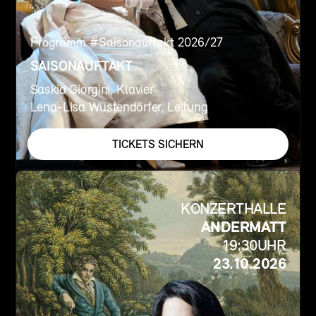
Programm #
Saisonauftakt 2026/27
SAISONAUFTAKT
Saskia Giorgini, Klavier
Lena-Lisa Wüstendörfer, Leitung
TICKETS SICHERN
KONZERTHALLE
ANDERMATT
19:30
UHR
23.10.2026