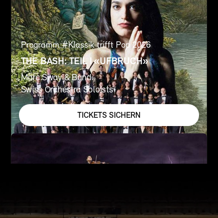
Programm #
Klassik trifft Pop 2026
THE BASH: TEIL I «UFBRUCH»
Marc Sway & Band
Swiss Orchestra Soloists
TICKETS SICHERN