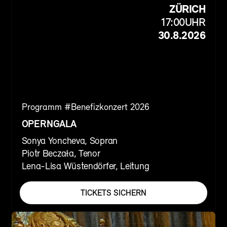
ZÜRICH
17:00
UHR
30.8.2026
Programm #
Benefizkonzert 2026
OPERNGALA
Sonya Yoncheva, Sopran
Piotr Beczała, Tenor
Lena-Lisa Wüstendörfer, Leitung
TICKETS SICHERN