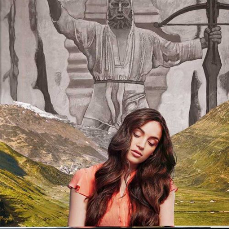
DISKOGRAFIE
MEDIENECHO
MITTEILUNGEN
MEDIENSTELLE
SHOP
IHR ENGAGEMENT
MITGLIED WERDEN
PARTNER*IN
SPENDEN
EN
DE