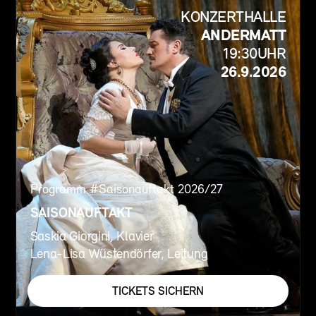
KONZERTHALLE
ANDERMATT
19:30
UHR
26.9.2026
Programm #
Saisonauftakt 2026/27
SAISONAUFTAKT
Saskia Giorgini, Klavier
Lena-Lisa Wüstendörfer, Leitung
TICKETS SICHERN