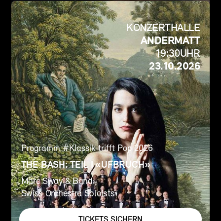
KONZERTHALLE
ANDERMATT
19:30
UHR
23.10.2026
Programm #
Klassik trifft Pop 2026
THE BASH: TEIL I «UFBRUCH»
Marc Sway & Band
Swiss Orchestra Soloists
TICKETS SICHERN